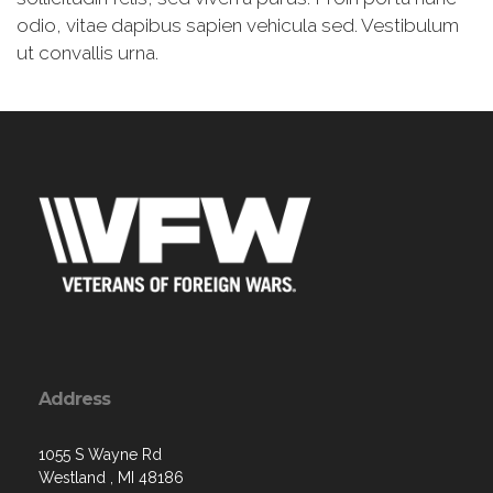
odio, vitae dapibus sapien vehicula sed. Vestibulum
ut convallis urna.
Address
1055 S Wayne Rd
Westland , MI 48186